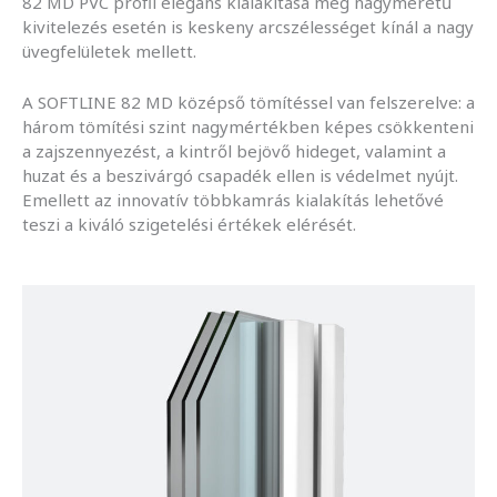
82 MD PVC profil elegáns kialakítása még nagyméretű
kivitelezés esetén is keskeny arcszélességet kínál a nagy
üvegfelületek mellett.
A SOFTLINE 82 MD középső tömítéssel van felszerelve: a
három tömítési szint nagymértékben képes csökkenteni
a zajszennyezést, a kintről bejövő hideget, valamint a
huzat és a beszivárgó csapadék ellen is védelmet nyújt.
Emellett az innovatív többkamrás kialakítás lehetővé
teszi a kiváló szigetelési értékek elérését.