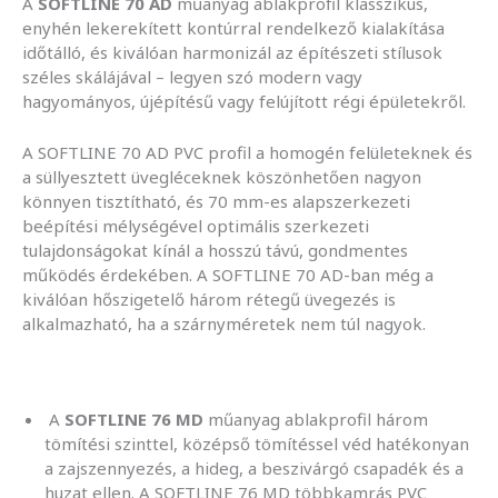
A
SOFTLINE 70 AD
műanyag ablakprofil klasszikus,
enyhén lekerekített kontúrral rendelkező kialakítása
időtálló, és kiválóan harmonizál az építészeti stílusok
széles skálájával – legyen szó modern vagy
hagyományos, újépítésű vagy felújított régi épületekről.
A SOFTLINE 70 AD PVC profil a homogén felületeknek és
a süllyesztett üvegléceknek köszönhetően nagyon
könnyen tisztítható, és 70 mm-es alapszerkezeti
beépítési mélységével optimális szerkezeti
tulajdonságokat kínál a hosszú távú, gondmentes
működés érdekében. A SOFTLINE 70 AD-ban még a
kiválóan hőszigetelő három rétegű üvegezés is
alkalmazható, ha a szárnyméretek nem túl nagyok.
A
SOFTLINE 76 MD
műanyag ablakprofil három
tömítési szinttel, középső tömítéssel véd hatékonyan
a zajszennyezés, a hideg, a beszivárgó csapadék és a
huzat ellen. A SOFTLINE 76 MD többkamrás PVC