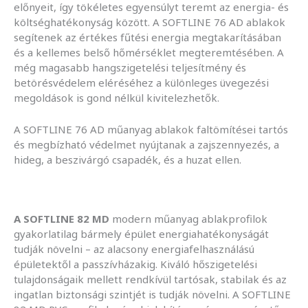
előnyeit, így tökéletes egyensúlyt teremt az energia- és
költséghatékonyság között. A SOFTLINE 76 AD ablakok
segítenek az értékes fűtési energia megtakarításában
és a kellemes belső hőmérséklet megteremtésében. A
még magasabb hangszigetelési teljesítmény és
betörésvédelem eléréséhez a különleges üvegezési
megoldások is gond nélkül kivitelezhetők.
A SOFTLINE 76 AD műanyag ablakok faltömítései tartós
és megbízható védelmet nyújtanak a zajszennyezés, a
hideg, a beszivárgó csapadék, és a huzat ellen.
A SOFTLINE 82 MD
modern műanyag ablakprofilok
gyakorlatilag bármely épület energiahatékonyságát
tudják növelni – az alacsony energiafelhasználású
épületektől a passzívházakig. Kiváló hőszigetelési
tulajdonságaik mellett rendkívül tartósak, stabilak és az
ingatlan biztonsági szintjét is tudják növelni. A SOFTLINE