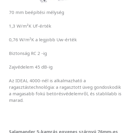
70 mm beépítési mélység
1,3 W/m²K Uf-érték
0,76 W/m²K a legjobb Uw-érték
Biztonság RC 2 -ig
Zajvédelem 45 dB-ig
Az IDEAL 4000-nél is alkalmazható a
ragasztástechnológia: a ragasztott üveg gondoskodik
a magasabb fokú betörésvédelemről, és stablilabb is
marad.
Salamander 5-kamrás egyenes szárnyú 76mm-es