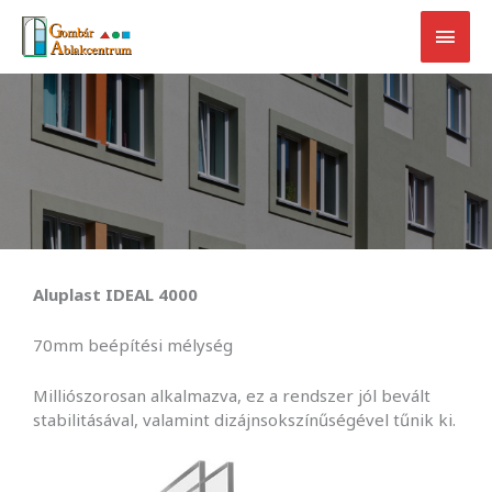
Skip
Main
to
content
Men
Aluplast IDEAL 4000
70mm beépítési mélység
Milliószorosan alkalmazva, ez a rendszer jól bevált
stabilitásával, valamint dizájnsokszínűségével tűnik ki.