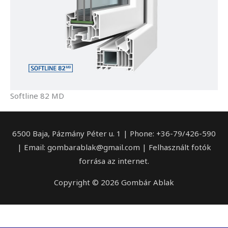
Softline 82 MD
6500 Baja, Pázmány Péter u. 1 | Phone: +36-79/426-590
| Email: gombarablak@gmail.com | Felhasznált fotók
forrása az internet.
Copyright © 2026 Gombár Ablak