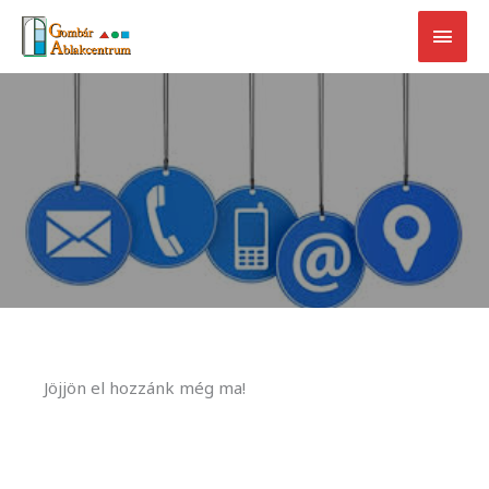
Skip
Main
to
content
Men
Jöjjön el hozzánk még ma!