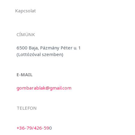
Kapcsolat
CÍMÜNK
6500 Baja, Pázmány Péter u. 1
(Lottózóval szemben)
E-MAIL
gombarablak@gmail.com
TELEFON
+36-79/426-59
0