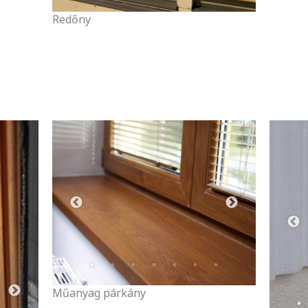
Redőny
Műanyag párkány