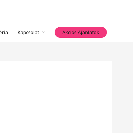
éria
Kapcsolat
Akciós Ajánlatok