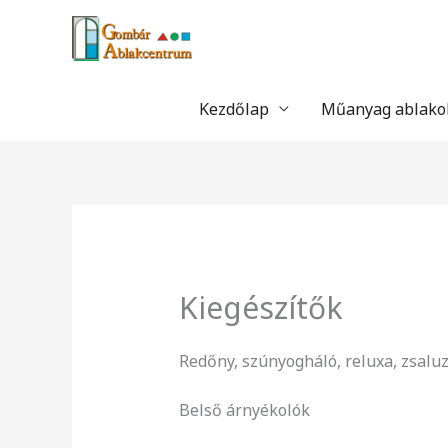
Skip
to
content
Kezdőlap
Műanyag ablako
Kiegészítők
Redőny, szúnyogháló, reluxa, zsalu
Belső árnyékolók