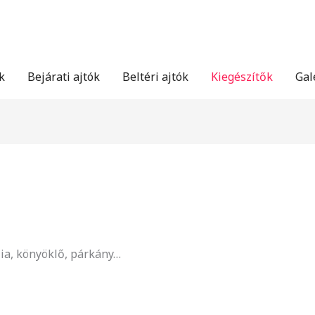
k
Bejárati ajtók
Beltéri ajtók
Kiegészítők
Gal
zia, könyöklő, párkány…