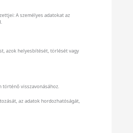
ettjei: A személyes adatokat az
.
t, azok helyesbítését, törlését vagy
n történő visszavonásához.
átozását, az adatok hordozhatóságát,