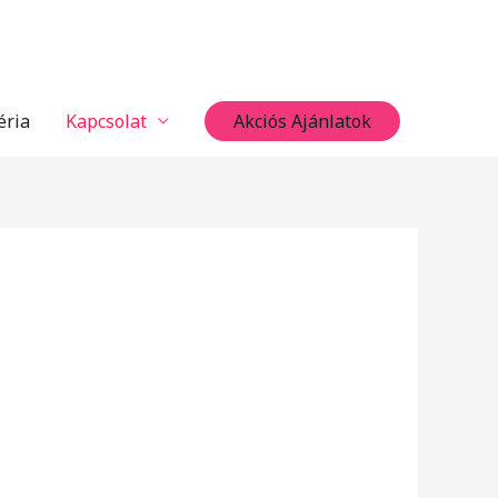
éria
Kapcsolat
Akciós Ajánlatok