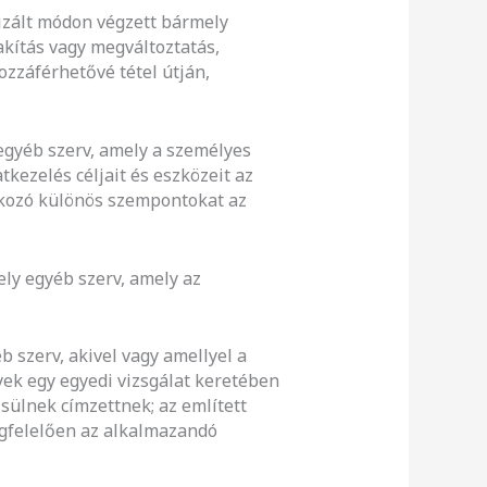
izált módon végzett bármely
akítás vagy megváltoztatás,
ozzáférhetővé tétel útján,
 egyéb szerv, amely a személyes
kezelés céljait és eszközeit az
atkozó különös szempontokat az
ely egyéb szerv, amely az
b szerv, akivel vagy amellyel a
yek egy egyedi vizsgálat keretében
ülnek címzettnek; az említett
megfelelően az alkalmazandó