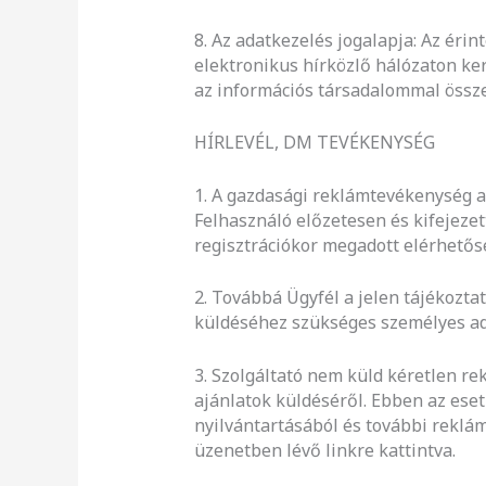
8. Az adatkezelés jogalapja: Az éri
elektronikus hírközlő hálózaton kere
az információs társadalommal össze
HÍRLEVÉL, DM TEVÉKENYSÉG
1. A gazdasági reklámtevékenység ala
Felhasználó előzetesen és kifejeze
regisztrációkor megadott elérhető
2. Továbbá Ügyfél a jelen tájékozta
küldéséhez szükséges személyes ada
3. Szolgáltató nem küld kéretlen re
ajánlatok küldéséről. Ebben az ese
nyilvántartásából és további reklám
üzenetben lévő linkre kattintva.