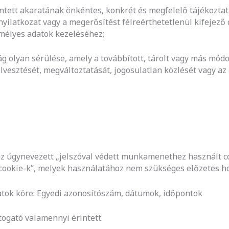
érintett akaratának önkéntes, konkrét és megfelelő tájékozt
 nyilatkozat vagy a megerősítést félreérthetetlenül kifejező 
emélyes adatok kezeléséhez;
ság olyan sérülése, amely a továbbított, tárolt vagy más mód
vesztését, megváltoztatását, jogosulatlan közlését vagy az
az úgynevezett „jelszóval védett munkamenethez használt c
cookie-k”, melyek használatához nem szükséges előzetes hoz
datok köre: Egyedi azonosítószám, dátumok, időpontok
átogató valamennyi érintett.