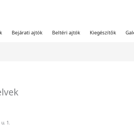
k
Bejárati ajtók
Beltéri ajtók
Kiegészítők
Gal
elvek
u. 1.