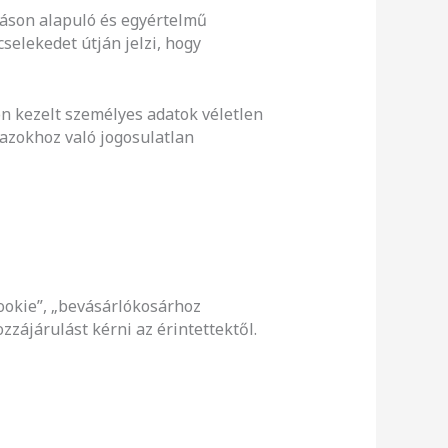
atáson alapuló és egyértelmű
cselekedet útján jelzi, hogy
on kezelt személyes adatok véletlen
 azokhoz való jogosulatlan
ookie”, „bevásárlókosárhoz
zájárulást kérni az érintettektől.