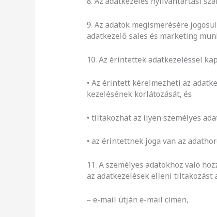
8. Az adatkezelés nyilvántartási s
9. Az adatok megismerésére jogosul
adatkezelő sales és marketing munka
10. Az érintettek adatkezeléssel ka
• Az érintett kérelmezheti az adatk
kezelésének korlátozását, és
• tiltakozhat az ilyen személyes ada
• az érintettnek joga van az adath
11. A személyes adatokhoz való hozz
az adatkezelések elleni tiltakozást
– e-mail útján e-mail címen,