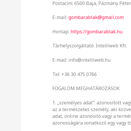
Postacím: 6500 Baja, Pázmány Péter 
E-mail:
gombarablak@gmail.com
Honlap:
https://gombarablak.hu
Tárhelyszolgáltató: Intelliweb Kft.
E-mail: info@intelliweb.hu
Tel: +36 30 475 0766
FOGALOM MEGHATÁROZÁSOK
1. „személyes adat”: azonosított va
az a természetes személy, aki közv
adat, online azonosító vagy a termész
azonosságára vonatkozó egy vagy tö