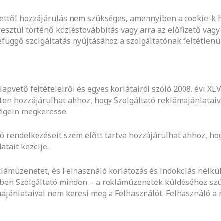
ntettől hozzájárulás nem szükséges, amennyiben a cookie-k 
sztül történő közléstovábbítás vagy arra az előfizető vagy f
függő szolgáltatás nyújtásához a szolgáltatónak feltétlenü
pvető feltételeiről és egyes korlátairól szóló 2008. évi XLV
tten hozzájárulhat ahhoz, hogy Szolgáltató reklámajánlatai
ségein megkeresse.
tó rendelkezéseit szem előtt tartva hozzájárulhat ahhoz, ho
tait kezelje.
klámüzenetet, és Felhasználó korlátozás és indokolás nélkül
tben Szolgáltató minden – a reklámüzenetek küldéséhez szü
ajánlataival nem keresi meg a Felhasználót. Felhasználó a 