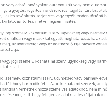
tokon vagy adatállományokon automatizált vagy nem automat
gy a gyűjtés, rögzítés, rendszerezés, tagolás, tárolás, átal
s, közlés továbbítás, terjesztés vagy egyéb módon történő h
korlátozás, törlés, illetve megsemmisítés;
agy jogi személy, közhatalmi szerv, ügynökség vagy bármely
zeit önállóan vagy másokkal együtt meghatározza; ha az adat
za meg, az adatkezelőt vagy az adatkezelő kijelölésére von
tározhatja;
es vagy jogi személy, közhatalmi szerv, ügynökség vagy bárm
okat kezel;
 jogi személy, közhatalmi szerv, ügynökség vagy bármely egyé
l attól, hogy harmadik fél-e. Azon közhatalmi szervek, amel
sszhangban férhetnek hozzá személyes adatokhoz, nem minős
kezelése meg kell, hogy feleljen az adatkezelés céljainak 