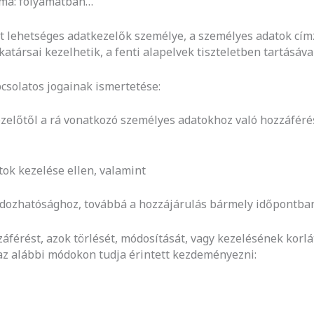
záma: folyamatban…
t lehetséges adatkezelők személye, a személyes adatok címz
társai kezelhetik, a fenti alapelvek tiszteletben tartásával
pcsolatos jogainak ismertetése:
ezelőtől a rá vonatkozó személyes adatokhoz való hozzáférés
tok kezelése ellen, valamint
ordozhatósághoz, továbbá a hozzájárulás bármely időpontba
áférést, azok törlését, módosítását, vagy kezelésének korl
 az alábbi módokon tudja érintett kezdeményezni: