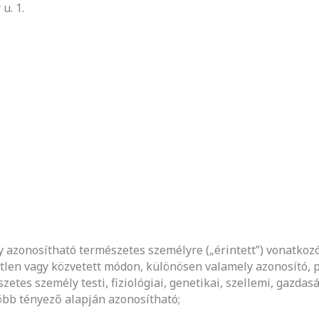
u. 1.
gy azonosítható természetes személyre („érintett”) vonatkoz
etlen vagy közvetett módon, különösen valamely azonosító, 
etes személy testi, fiziológiai, genetikai, szellemi, gazdaság
bb tényező alapján azonosítható;