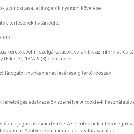
álók azonosítása, a látogatók nyomon követése.
atok törlésének határideje:
sion)
kus kereskedelmi szolgáltatások, valamint az információs t
y (Elkertv.) 13/A. § (3) bekezdése.
ó látogatói munkamenet lezárásáig tartó időszak
t lehetséges adatkezelők személye: A cookie-k használatáv
csolatos jogainak ismertetése: Az érintettnek lehetőségük v
alában az Adatvédelem menüpont beállításai alatt.