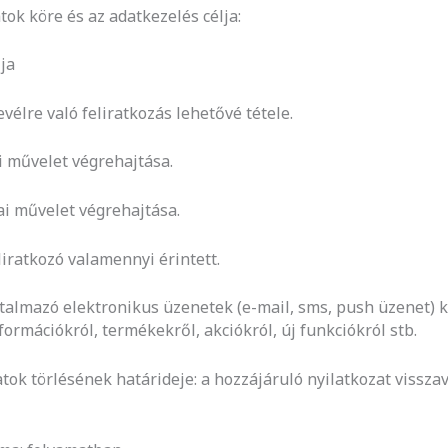
atok köre és az adatkezelés célja:
ja
evélre való feliratkozás lehetővé tétele.
i művelet végrehajtása.
kai művelet végrehajtása.
eliratkozó valamennyi érintett.
artalmazó elektronikus üzenetek (e-mail, sms, push üzenet) k
formációkról, termékekről, akciókról, új funkciókról stb.
tok törlésének határideje: a hozzájáruló nyilatkozat visszav