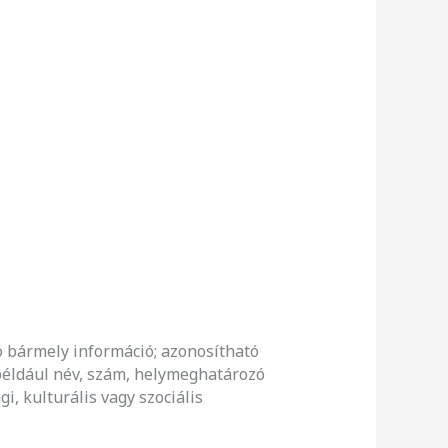
ó bármely információ; azonosítható
például név, szám, helymeghatározó
i, kulturális vagy szociális