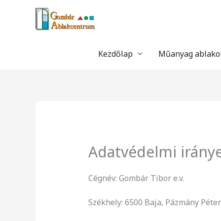
Skip
to
content
Kezdőlap
Műanyag ablako
Adatvédelmi irány
Cégnév: Gombár Tibor e.v.
Székhely: 6500 Baja, Pázmány Péter 