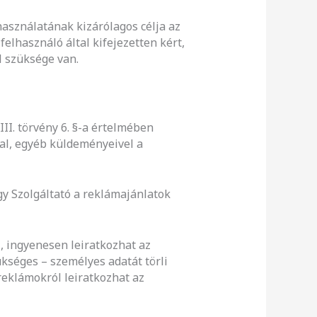
használatának kizárólagos célja az
elhasználó által kifejezetten kért,
l szüksége van.
III. törvény 6. §-a értelmében
val, egyéb küldeményeivel a
gy Szolgáltató a reklámajánlatok
, ingyenesen leiratkozhat az
kséges – személyes adatát törli
reklámokról leiratkozhat az