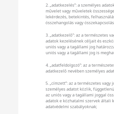
2. „adatkezelés”: a személyes ada
művelet vagy műveletek összessége, í
lekérdezés, betekintés, felhasználá
összehangolás vagy összekapcsolás, 
3. „adatkezelő”: az a természetes v
adatok kezelésének céljait és eszkö
uniós vagy a tagállami jog határoz
uniós vagy a tagállami jog is megha
4. „adatfeldolgozó”: az a természet
adatkezelő nevében személyes adat
5. „címzett”: az a természetes vagy
személyes adatot közlik, függetlenü
az uniós vagy a tagállami joggal ö
adatok e közhatalmi szervek általi 
adatvédelmi szabályoknak;